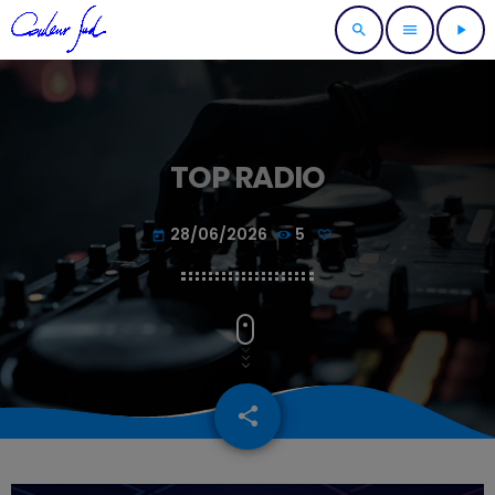
search
menu
play_arrow
TOP RADIO
28/06/2026
5
today
share
email