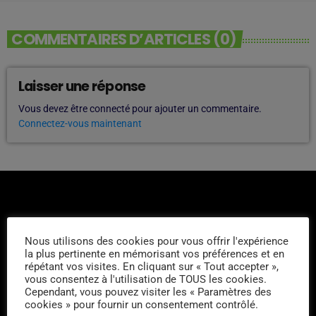
COMMENTAIRES D’ARTICLES (0)
Laisser une réponse
Vous devez être connecté pour ajouter un commentaire.
Connectez-vous maintenant
Nous utilisons des cookies pour vous offrir l'expérience
la plus pertinente en mémorisant vos préférences et en
L'ÉQUIPE
répétant vos visites. En cliquant sur « Tout accepter »,
vous consentez à l'utilisation de TOUS les cookies.
Cependant, vous pouvez visiter les « Paramètres des
Alexandre Feine
cookies » pour fournir un consentement contrôlé.