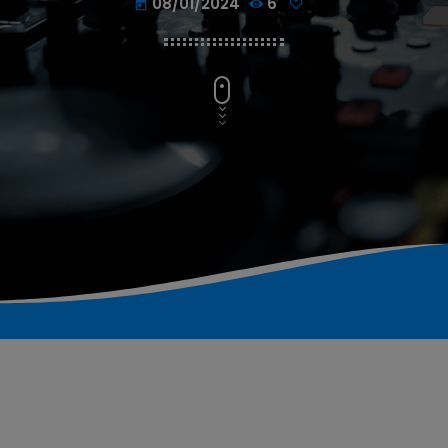
08/01/2024
6
today