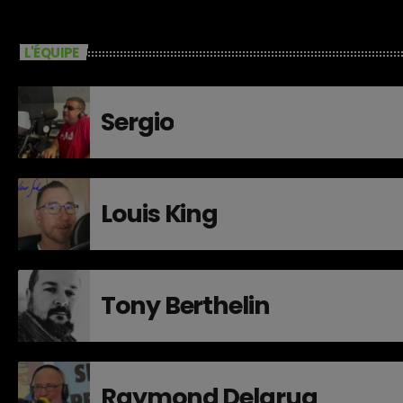
L'ÉQUIPE
Sergio
Louis King
Tony Berthelin
Raymond Delarua