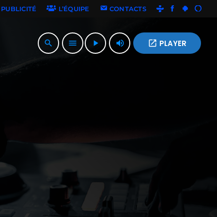
PUBLICITÉ
L’ÉQUIPE
CONTACTS
volume_up
open_in_new
PLAYER
search
menu
play_arrow