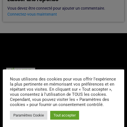
Vous devez être connecté pour ajouter un commentaire.
Connectez-vous maintenant
L'ÉQUIPE
Nous utilisons des cookies pour vous offrir l'expérience
la plus pertinente en mémorisant vos préférences et en
Sergio
répétant vos visites. En cliquant sur « Tout accepter »,
vous consentez à l'utilisation de TOUS les cookies.
Cependant, vous pouvez visiter les « Paramètres des
cookies » pour fournir un consentement contrôlé.
Greg Lavallée
Paramètres Cookie
Tout accepter