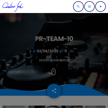
search
menu
play_arrow
PR-TEAM-10
02/06/2020
11
today
share
email