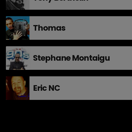
Thomas
Stephane Montaigu
Eric NC