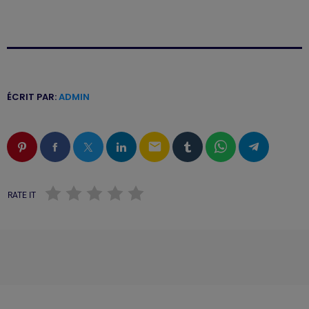
ÉCRIT PAR:
ADMIN
email
RATE IT