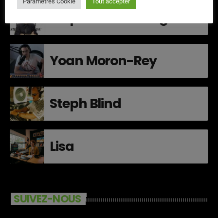
Paramètres Cookie
Tout accepter
Stephane Montaigu
Yoan Moron-Rey
Steph Blind
Lisa
SUIVEZ-NOUS