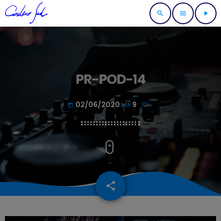
search
menu
play_arrow
PR-POD-14
02/06/2020
9
today
share
email