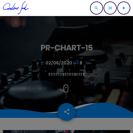
search
menu
play_arrow
PR-CHART-15
02/06/2020
8
today
share
email