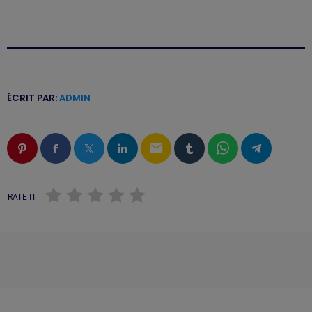
ÉCRIT PAR:
ADMIN
email
RATE IT