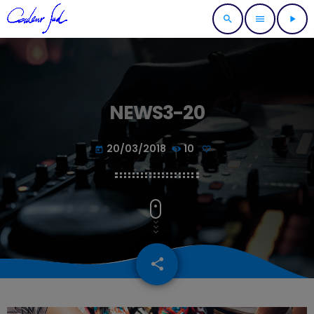
search
menu
play_arrow
NEWS3-20
20/03/2018
10
today
share
email