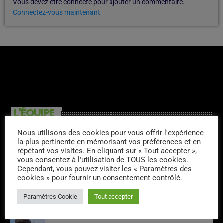
Vous devez être connecté pour ajouter un commentaire.
Connectez-vous maintenant
L'ÉQUIPE
Nous utilisons des cookies pour vous offrir l'expérience
Stephane Montaigu
la plus pertinente en mémorisant vos préférences et en
répétant vos visites. En cliquant sur « Tout accepter »,
vous consentez à l'utilisation de TOUS les cookies.
Cependant, vous pouvez visiter les « Paramètres des
cookies » pour fournir un consentement contrôlé.
Christian De Rueda
Paramètres Cookie
Tout accepter