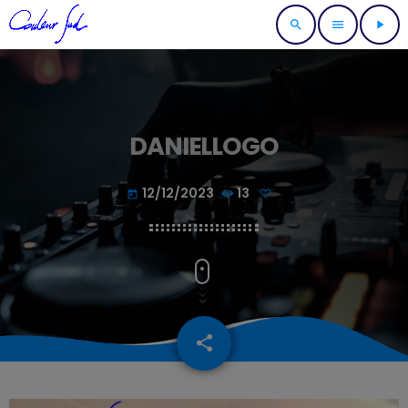
search
menu
play_arrow
DANIELLOGO
12/12/2023
13
today
share
email