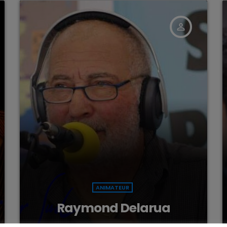
person_outline
ANIMATEUR
Raymond Delarua