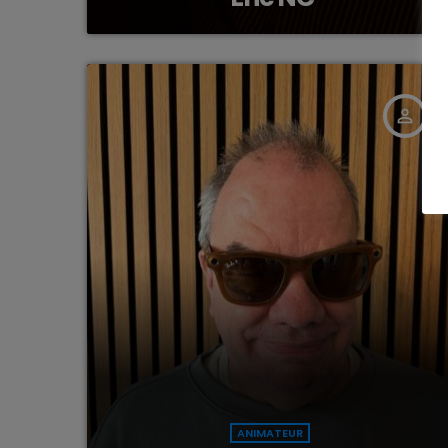
person_outline
ANIMATEUR