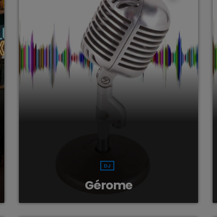
DJ
Gérome