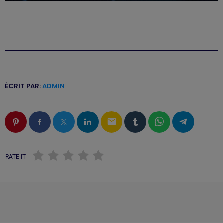
ÉCRIT PAR:
ADMIN
email
RATE IT