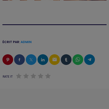
ÉCRIT PAR:
ADMIN
email
RATE IT