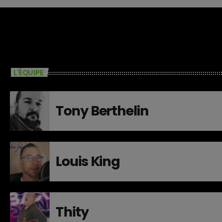
L'ÉQUIPE
Tony Berthelin
Louis King
Thity