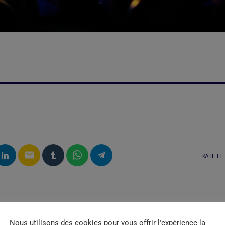
email
RATE IT
Nous utilisons des cookies pour vous offrir l'expérience la