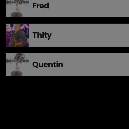
Fred
Thity
Quentin