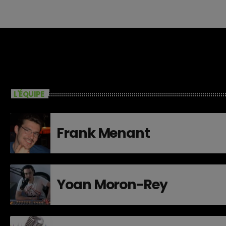
L'ÉQUIPE
Frank Menant
Yoan Moron-Rey