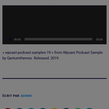
L
e
c
t
e
u
00:00
00:00
r
a
u
« wpcast-podcast-samples-19 » from Wpcast Podcast Sample
d
by Qantumthemes. Released: 2019.
i
o
ÉCRIT PAR:
ADMIN