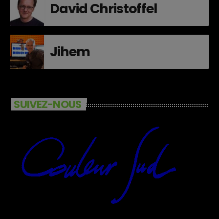
David Christoffel
Jihem
SUIVEZ-NOUS