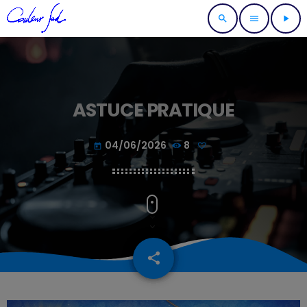
search
menu
play_arrow
ASTUCE PRATIQUE
04/06/2026
8
today
share
email