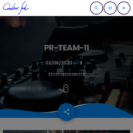
search
menu
play_arrow
PR-TEAM-11
02/06/2020
9
today
share
email