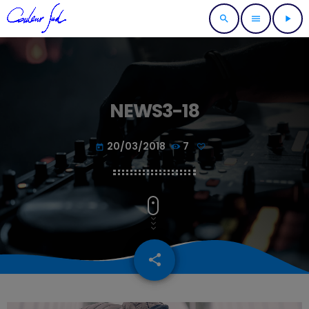
search
menu
play_arrow
NEWS3-18
20/03/2018
7
today
share
email