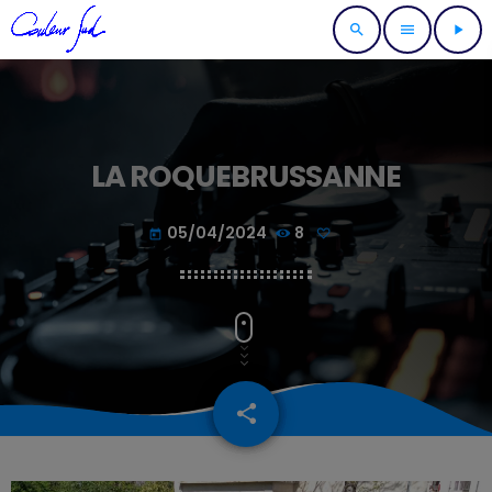
search
menu
play_arrow
LA ROQUEBRUSSANNE
05/04/2024
8
today
share
email