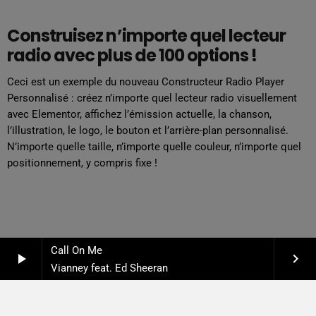
Construisez n’importe quel lecteur
radio avec plus de 100 options !
Ceci est un exemple du nouveau Constructeur Radio Player
Personnalisé : créez n’importe quel lecteur radio visuellement
avec Elementor, affichez l’émission actuelle, la chanson,
l’illustration, le logo, le bouton et l’arrière-plan personnalisé.
N’importe quelle taille, n’importe quelle couleur, n’importe quel
positionnement, y compris fixe !
Call On Me
play_arrow
keyboard_arrow_right
Vianney feat. Ed Sheeran
COPYRIGHT COULEUR SUD 2026