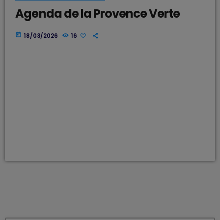
Agenda de la Provence Verte
today
18/03/2026
16