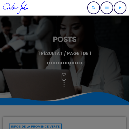
search
menu
play_arrow
POSTS
1 RÉSULTAT / PAGE 1 DE 1
INFOS DE LA PROVENCE VERTE