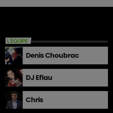
L'ÉQUIPE
Denis Choubrac
DJ Eflau
Chris